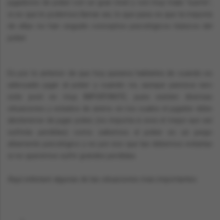
jugadores de
poker
con un gran nivel y con muy mala "suerte",
si es que le podemos llamar
asi
, lo que pasa es que la
mayoría
de ellas no han seguido conceptos
psicológicos
básicos
del
poker
.
Es por lo anterior de que hoy quisiera hablarles de cuando es
adecuado jugar al
poker
y cuando no, aunque
paresca
raro
este post es muy IMPORTANTE, pues existen diversas
situaciones y estados de animo en los cuales el jugador debe
abstenerse de jugar
poker
, (no importa si eres el mejor aun
así
sufrirás
perdidas) como sabemos el
poker
es un juego
altamente
psicológico
y es por eso que las debemos evitarlas
si no queremos sufrir grandes perdidas.
Aquí
enlistaré
algunas de las situaciones mas importantes: