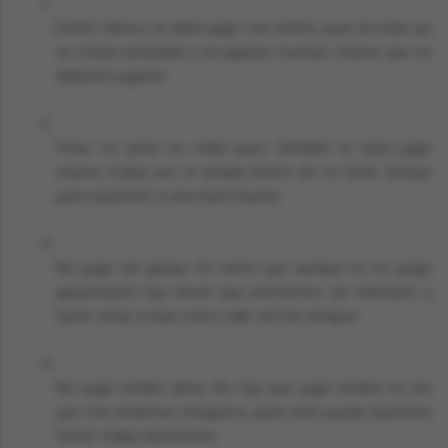
Estrés
: Nunca se debe jugar con
estrés
, pues al estar
así
se notara ansiedad y se jugaran muchas manos que no
debieron
jugarse
.
Prisa: La prisa es mala pues
también
te
hará
jugar
manos malas por el simple hecho de no tener tiempo
para esperarte a una mano buena.
No jugar sin ganas: Es cierto que aunque es un juego
apasionante hay veces que preferimos ver
televisión
y
hacer otras cosas como salir con los amigos.
No jugar niveles altos: No hay que jugar niveles en los
que nos sintamos inseguros, pues esto puede hacernos
tomar malas decisiones.