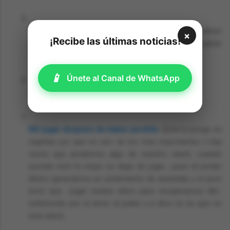
No hacer dos cosas a la ves: El
poker
necesita utilizar
×
¡Recibe las últimas noticias!
gran parte de tu proceso mental,
así
que si quieres ganar
solo juega
poker
y nada mas.
📱
Únete al Canal de WhatsApp
Ruido:
Desconcentra
hasta al mejor jugador.
NO jugar
después
de haber perdido
:
(Este lo pongo en
negritas por que es uno de los mas importantes ) Hay
veces que perdemos algo de nuestro
stack
, cuando
sucede esto lo mejor es dejar de jugar , pues al perder
dinero generamos un sentimiento de ansiedad, y el peor
error aun. Jugar niveles altos para
recuperarnos
&lt;-
evitemoslo
por el amor al
poker
y a dios (si es que no
eres ateo).