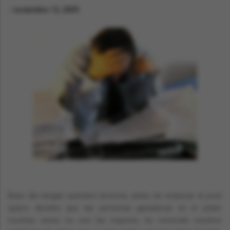
-
noviembre 12, 2009
Buen
día
tengan queridos lectores, antes de empezar el post
quiero decirles que las personas ganadoras en el
poker
muchas veces no son las mejores, he conocido muchos