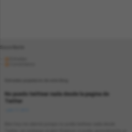
r
i
o
s
Suscríbete
Entradas
Comentarios
Entradas populares de este blog
No puedo twittear nada desde la pagina de
Twitter
-
julio 17, 2012
Bien hoy me alarmé porque no podía twittear nada desde
Twitter, sin embargo al abrir IExplorer si podía, generalmente yo