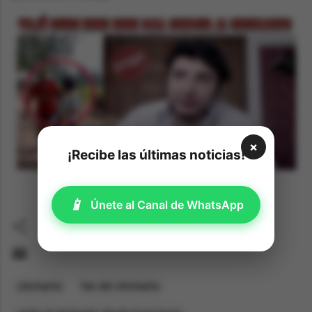
×
¡Recibe las últimas noticias!
📱
Únete al Canal de WhatsApp
chicharito
fan del chicharito