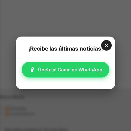
o
m
e
n
t
a
×
¡Recibe las últimas noticias!
r
i
o
📱
Únete al Canal de WhatsApp
s
Suscríbete
Entradas
Comentarios
Entradas populares de este blog