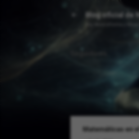
Blog oficial de
Soy Mora informa y Mora n
Seguidores
Matemáticas en el