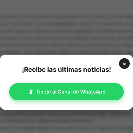
a pensar en la
mayoría
de mis
publicaciones
en el blog y me he dad
 poco de las que son las
probabilidades
, tal ves me centré mas en d
de
poker
sobre su manera de jugar
principalmente
"
psicológicamente
r al jugar y como administrar nuestro
bankroll
, que estoy de acuerd
de la dificultad del
poker
(siendo esta muy importante) no por nada
er
Mindset
". Pero ahora quiero darle un cambio al rumbo de los sigu
ionare los puntos que trataremos y los que no:
×
¡Recibe las últimas noticias!
ilidades
que se pueden encontrar en cualquier parte (escuela de
pok
de ganar
después
del
flop
etcétera
.
Outs
y
Odds
aunque daré una definición por si no existieran nocione
📱
Únete al Canal de WhatsApp
ral en un post sobre
probabilidades
de ligar pues aunque suene bur
.
aunque solo se pueden sacar con conocimientos algo "
Ingenieriles
"
 de tal manera que cualquiera pueda entenderlos.
nuevos y revelaran algunas cosas que muchos no sabemos de
poke