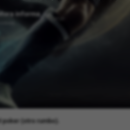
Ir al contenido principal
 Mora informa
POPUP
oticias.
 poker (otro rumbo).